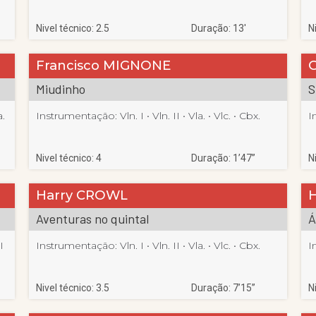
Nivel técnico: 2.5
Duração: 13′
N
Francisco MIGNONE
Miudinho
S
a.
Instrumentação:
Vln. I
 • 
Vln. II
 • 
Vla.
 • 
Vlc.
 • 
Cbx.
I
Nivel técnico: 4
Duração: 1’47”
N
Harry CROWL
Aventuras no quintal
Á
I
Instrumentação:
Vln. I
 • 
Vln. II
 • 
Vla.
 • 
Vlc.
 • 
Cbx.
I
Nivel técnico: 3.5
Duração: 7’15”
N