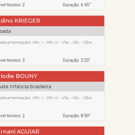
ivel técnico: 2
Duração: 6`45“
Edino KRIEGER
oada
nstrumentação:
Vln. I
 • 
Vln. II
 • 
Vla.
 • 
Vlc.
 • 
Cbx.
ivel técnico: 3
Duração: 2’20”
Elodie BOUNY
uíte Infância brasileira
nstrumentação:
Vln. I
 • 
Vln. II
 • 
Vla.
 • 
Vlc.
 • 
Cbx.
ivel técnico: 2
Duração: 8’30”
Ernani AGUIAR