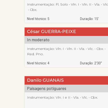
Instrumentação:
Fl. Solo
 • 
Vln. I
 • 
Vln. II
 • 
Vla.
 • 
Vlc
 • 
Cbx.
Nivel técnico: 5
Duração: 15′
César GUERRA-PEIXE
In moderato
Instrumentação:
Vln. I
 • 
Vln. II
 • 
Vla.
 • 
Vlc.
 • 
Cbx.
 • 
Red. Pno.
Nivel técnico: 4
Duração: 2’30”
Danilo GUANAIS
Paisagens potiguares
Instrumentação:
Vln. I e II
 • 
Vla.
 • 
Vlc.
 • 
Cbx.