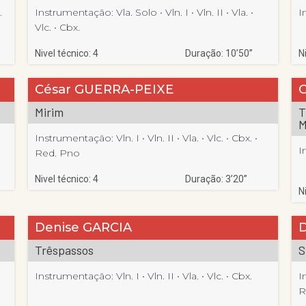
.
Instrumentação:
Vla. Solo
 • 
Vln. I
 • 
Vln. II
 • 
Vla.
 • 
I
Vlc.
 • 
Cbx.
Nivel técnico: 4
Duração: 10’50”
N
César GUERRA-PEIXE
C
Mirim
T
M
Instrumentação:
Vln. I
 • 
Vln. II
 • 
Vla.
 • 
Vlc.
 • 
Cbx.
 • 
I
Red. Pno
Nivel técnico: 4
Duração: 3’20”
N
Denise GARCIA
D
Trêspassos
S
Instrumentação:
Vln. I
 • 
Vln. II
 • 
Vla.
 • 
Vlc.
 • 
Cbx.
I
R