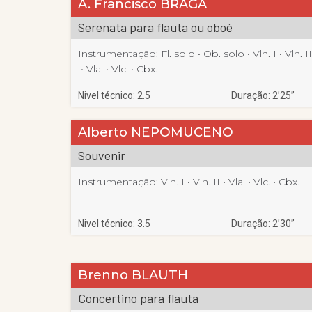
A. Francisco BRAGA
Serenata para flauta ou oboé
Instrumentação:
Fl. solo
 • 
Ob. solo
 • 
Vln. I
 • 
Vln. II
 • 
Vla.
 • 
Vlc.
 • 
Cbx.
Nivel técnico: 2.5
Duração: 2’25”
Alberto NEPOMUCENO
Souvenir
Instrumentação:
Vln. I
 • 
Vln. II
 • 
Vla.
 • 
Vlc.
 • 
Cbx.
Nivel técnico: 3.5
Duração: 2’30”
Brenno BLAUTH
Concertino para flauta