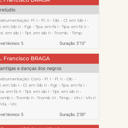
relúdio
nstrumentação:
Fl. I
 • 
Fl. II
 • 
Ob.
 • 
Cl. em Sib I
 • 
l. em Sib II
 • 
Fgt.
 • 
Tpa. em fá I
 • 
Tpa. em fá II
 • 
pt. em sib I
 • 
Tpt. em sib II
 • 
Tromb.
 • 
Timp.
ivel técnico: 5
Duração: 5’15”
. Francisco BRAGA
antigas e danças dos negros
nstrumentação:
Coro
 • 
Fl. I
 • 
Fl. II
 • 
Ob.
 • 
l. em Sib I
 • 
Cl. em Sib II
 • 
Fgt.
 • 
Tpa. em fá I
 • 
pa. em fá II
 • 
Tpt. em sib I
 • 
Tpt. em sib II
 • 
romb I
 • 
Tromb II
 • 
Tromb III
 • 
Timp.
 • 
Vln.I
 • 
Vln.II
 
Vla.
 • 
Vlc.
ivel técnico: 5
Duração: 2’30”