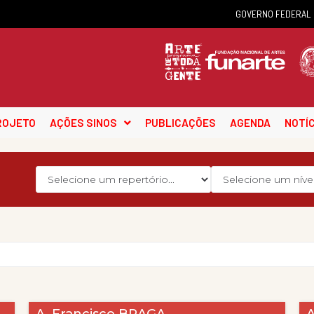
GOVERNO FEDERAL
ROJETO
AÇÕES SINOS
PUBLICAÇÕES
AGENDA
NOTÍC
A. Francisco BRAGA
A