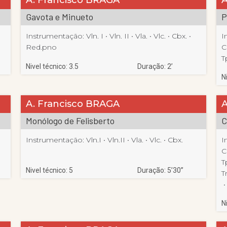
Gavota e Minueto
P
Instrumentação:
Vln. I
 • 
Vln. II
 • 
Vla.
 • 
Vlc.
 • 
Cbx.
 • 
I
Red.pno
C
T
Nivel técnico: 3.5
Duração: 2’
N
A. Francisco BRAGA
A
Monólogo de Felisberto
C
Instrumentação:
Vln.I
 • 
Vln.II
 • 
Vla.
 • 
Vlc.
 • 
Cbx.
I
C
T
Nivel técnico: 5
Duração: 5’30”
T
 •
N