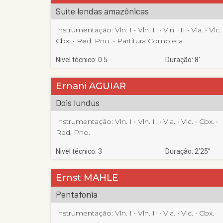
Suíte lendas amazônicas
Instrumentação:
Vln. I
 • 
Vln. II
 • 
Vln. III
 • 
Vla.
 • 
Vlc.
 
Cbx.
 • 
Red. Pno.
 • 
Partitura Completa
Nivel técnico: 0.5
Duração: 8′
Ernani AGUIAR
Dois lundus
Instrumentação:
Vln. I
 • 
Vln. II
 • 
Vla.
 • 
Vlc.
 • 
Cbx.
 • 
Red. Pno.
Nivel técnico: 3
Duração: 2’25”
Ernst MAHLE
Pentafonia
Instrumentação:
Vln. I
 • 
Vln. II
 • 
Vla.
 • 
Vlc.
 • 
Cbx.