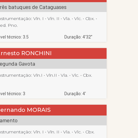
rês batuques de Cataguases
nstrumentação:
Vln. I
 • 
Vln. II
 • 
Vla.
 • 
Vlc.
 • 
Cbx.
 • 
ed. Pno.
ivel técnico: 3.5
Duração: 4’32”
Ernesto RONCHINI
egunda Gavota
nstrumentação:
Vln.I
 • 
Vln.II
 • 
Vla.
 • 
Vlc.
 • 
Cbx.
ivel técnico: 3
Duração: 4′
Fernando MORAIS
amento
nstrumentação:
Vln. I
 • 
Vln. II
 • 
Vla.
 • 
Vlc.
 • 
Cbx.