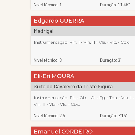
Nivel técnico: 1
Duração: 11’45”
Edgardo GUERRA
Madrigal
Instrumentação:
Vln. I
 • 
Vln. II
 • 
Vla.
 • 
Vlc.
 • 
Cbx.
Nivel técnico: 3
Duração: 3′
Eli-Eri MOURA
Suíte do Cavaleiro da Triste Figura
Instrumentação:
FL.
 • 
Ob.
 • 
Cl.
 • 
Fg.
 • 
Tpa.
 • 
Vln. I
 •
Vln. II
 • 
Vla.
 • 
Vlc.
 • 
Cbx.
Nivel técnico: 2.5
Duração: 7’15”
Emanuel CORDEIRO