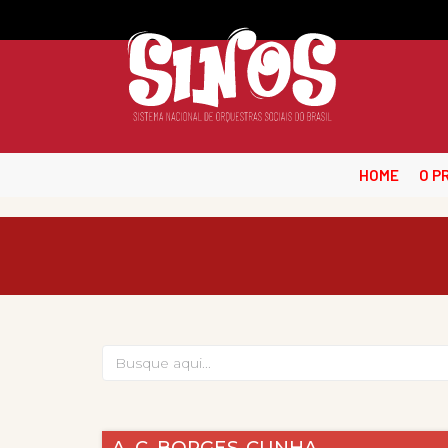
HOME
O P
A. C. BORGES-CUNHA