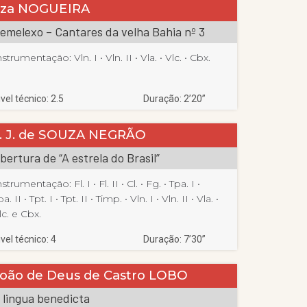
Ilza NOGUEIRA
emelexo – Cantares da velha Bahia nº 3
nstrumentação:
Vln. I
 • 
Vln. II
 • 
Vla.
 • 
Vlc.
 • 
Cbx.
ivel técnico: 2.5
Duração: 2’20”
. J. de SOUZA NEGRÃO
bertura de “A estrela do Brasil”
nstrumentação:
Fl. I
 • 
Fl. II
 • 
Cl.
 • 
Fg.
 • 
Tpa. I
 • 
pa. II
 • 
Tpt. I
 • 
Tpt. II
 • 
Timp.
 • 
Vln. I
 • 
Vln. II
 • 
Vla.
 • 
lc. e Cbx.
ivel técnico: 4
Duração: 7’30”
oão de Deus de Castro LOBO
 lingua benedicta