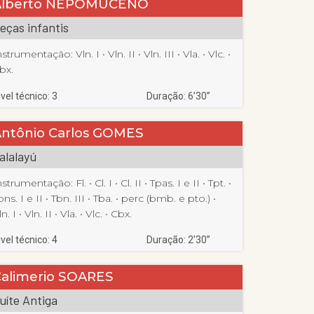
Alberto NEPOMUCENO
eças infantis
nstrumentação:
Vln. I
 • 
Vln. II
 • 
Vln. III
 • 
Vla.
 • 
Vlc.
 • 
bx.
ivel técnico: 3
Duração: 6’30”
Antônio Carlos GOMES
alalayú
nstrumentação:
Fl.
 • 
Cl. I
 • 
Cl. II
 • 
Tpas. I e II
 • 
Tpt.
 • 
bns. I e II
 • 
Tbn. III
 • 
Tba.
 • 
perc (bmb. e pto.)
 • 
ln. I
 • 
Vln. II
 • 
Vla.
 • 
Vlc.
 • 
Cbx.
ivel técnico: 4
Duração: 2’30”
Calimerio SOARES
uíte Antiga