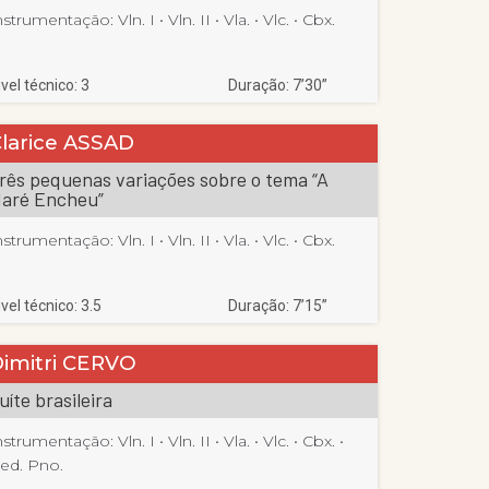
nstrumentação:
Vln. I
 • 
Vln. II
 • 
Vla.
 • 
Vlc.
 • 
Cbx.
ivel técnico: 3
Duração: 7’30”
larice ASSAD
rês pequenas variações sobre o tema “A
aré Encheu”
nstrumentação:
Vln. I
 • 
Vln. II
 • 
Vla.
 • 
Vlc.
 • 
Cbx.
ivel técnico: 3.5
Duração: 7’15”
imitri CERVO
uíte brasileira
nstrumentação:
Vln. I
 • 
Vln. II
 • 
Vla.
 • 
Vlc.
 • 
Cbx.
 • 
ed. Pno.