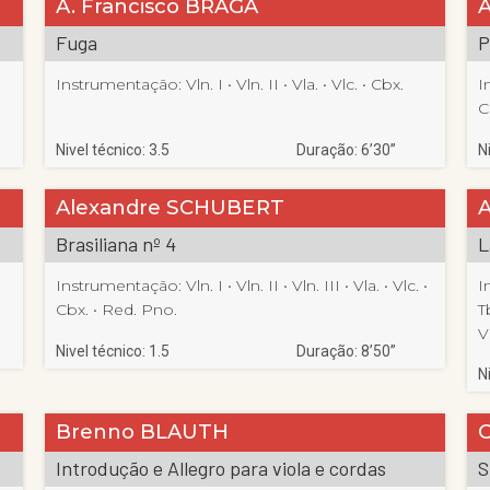
A. Francisco BRAGA
Fuga
P
Instrumentação:
Vln. I
 • 
Vln. II
 • 
Vla.
 • 
Vlc.
 • 
Cbx.
I
C
Nivel técnico: 3.5
Duração: 6’30”
N
Alexandre SCHUBERT
Brasiliana nº 4
L
Instrumentação:
Vln. I
 • 
Vln. II
 • 
Vln. III
 • 
Vla.
 • 
Vlc.
 • 
I
Cbx.
 • 
Red. Pno.
T
V
Nivel técnico: 1.5
Duração: 8’50”
N
Brenno BLAUTH
Introdução e Allegro para viola e cordas
S