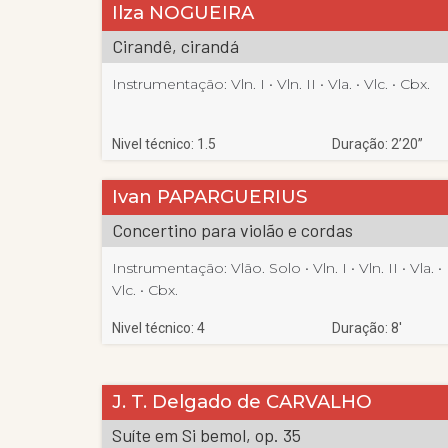
Ilza NOGUEIRA
Cirandê, cirandá
Instrumentação:
Vln. I
 • 
Vln. II
 • 
Vla.
 • 
Vlc.
 • 
Cbx.
Nivel técnico: 1.5
Duração: 2’20”
Ivan PAPARGUERIUS
Concertino para violão e cordas
Instrumentação:
Vlão. Solo
 • 
Vln. I
 • 
Vln. II
 • 
Vla.
 • 
Vlc.
 • 
Cbx.
Nivel técnico: 4
Duração: 8′
J. T. Delgado de CARVALHO
Suíte em Si bemol, op. 35