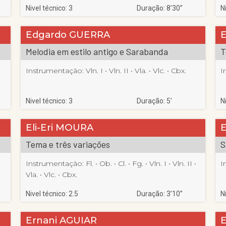
Nivel técnico: 3
Duração: 8’30”
N
Edgardo GUERRA
Melodia em estilo antigo e Sarabanda
T
Instrumentação:
Vln. I
 • 
Vln. II
 • 
Vla.
 • 
Vlc.
 • 
Cbx.
I
Nivel técnico: 3
Duração: 5′
N
Eli-Eri MOURA
Tema e três variações
S
 
Instrumentação:
Fl.
 • 
Ob.
 • 
Cl.
 • 
Fg.
 • 
Vln. I
 • 
Vln. II
 • 
I
Vla.
 • 
Vlc.
 • 
Cbx.
Nivel técnico: 2.5
Duração: 3’10”
N
Ernani AGUIAR