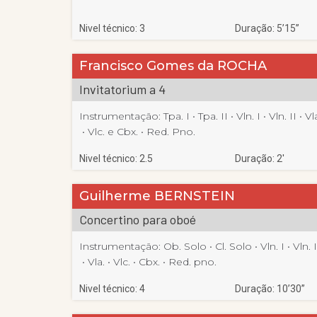
Nivel técnico: 3
Duração: 5’15”
Francisco Gomes da ROCHA
Invitatorium a 4
Instrumentação:
Tpa. I
 • 
Tpa. II
 • 
Vln. I
 • 
Vln. II
 • 
Vl
 • 
Vlc. e Cbx.
 • 
Red. Pno.
Nivel técnico: 2.5
Duração: 2′
Guilherme BERNSTEIN
Concertino para oboé
Instrumentação:
Ob. Solo
 • 
Cl. Solo
 • 
Vln. I
 • 
Vln. I
 • 
Vla.
 • 
Vlc.
 • 
Cbx.
 • 
Red. pno.
Nivel técnico: 4
Duração: 10’30”