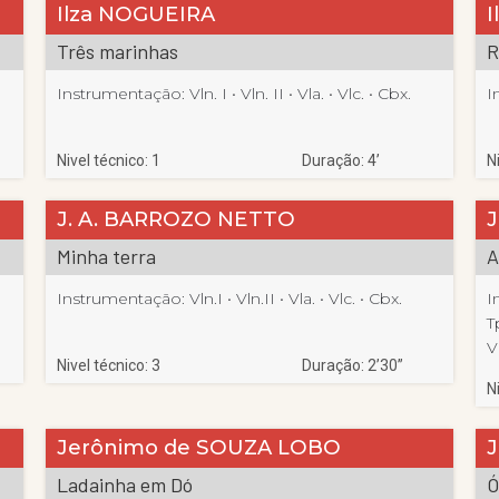
Ilza NOGUEIRA
Três marinhas
R
Instrumentação:
Vln. I
 • 
Vln. II
 • 
Vla.
 • 
Vlc.
 • 
Cbx.
I
Nivel técnico: 1
Duração: 4’
N
J. A. BARROZO NETTO
J
Minha terra
A
Instrumentação:
Vln.I
 • 
Vln.II
 • 
Vla.
 • 
Vlc.
 • 
Cbx.
I
T
V
Nivel técnico: 3
Duração: 2’30”
N
Jerônimo de SOUZA LOBO
J
Ladainha em Dó
Ó