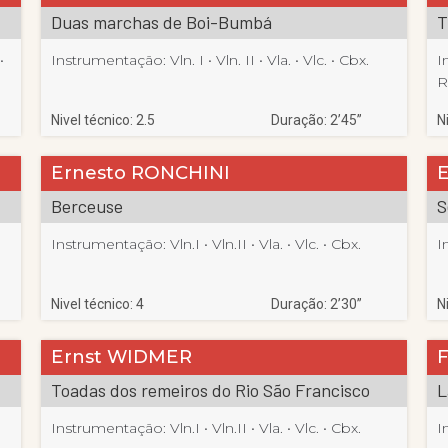
Duas marchas de Boi-Bumbá
T
• 
Instrumentação:
Vln. I
 • 
Vln. II
 • 
Vla.
 • 
Vlc.
 • 
Cbx.
I
R
Nivel técnico: 2.5
Duração: 2’45”
N
Ernesto RONCHINI
Berceuse
S
Instrumentação:
Vln.I
 • 
Vln.II
 • 
Vla.
 • 
Vlc.
 • 
Cbx.
I
Nivel técnico: 4
Duração: 2’30”
N
Ernst WIDMER
Toadas dos remeiros do Rio São Francisco
L
Instrumentação:
Vln.I
 • 
Vln.II
 • 
Vla.
 • 
Vlc.
 • 
Cbx.
I