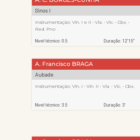
Sinos I
Instrumentação:
Vln. I e II
 • 
Vla.
 • 
Vlc.
 • 
Cbx.
 • 
Red. Pno
Nivel técnico: 0.5
Duração: 12’15”
A. Francisco BRAGA
Aubade
Instrumentação:
Vln. I
 • 
Vln. II
 • 
Vla.
 • 
Vlc.
 • 
Cbx.
Nivel técnico: 3.5
Duração: 3’