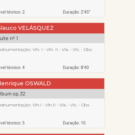
ivel técnico: 2
Duração: 2’45”
Glauco VELÁSQUEZ
uíte nº 1
nstrumentação:
Vln. I
 • 
Vln. II
 • 
Vla.
 • 
Vlc.
 • 
Cbx.
ivel técnico: 4
Duração: 8’40
Henrique OSWALD
lbum op.32
nstrumentação:
Vln.I
 • 
Vln.II
 • 
Vla.
 • 
Vlc.
 • 
Cbx.
ivel técnico: 5
Duração: 10