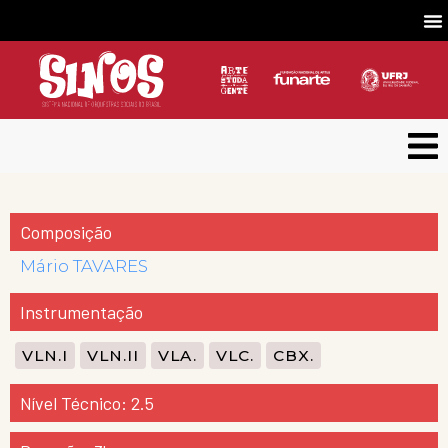
Composição
Mário TAVARES
Instrumentação
VLN.I
VLN.II
VLA.
VLC.
CBX.
Nível Técnico: 2.5