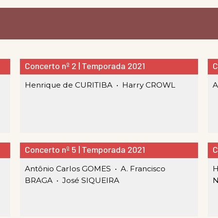
Concerto nº 2 | Temporada 2021
C
Henrique de CURITIBA •
Harry CROWL
A
Concerto nº 5 | Temporada 2021
C
Antônio Carlos GOMES •
A. Francisco
H
BRAGA •
José SIQUEIRA
N