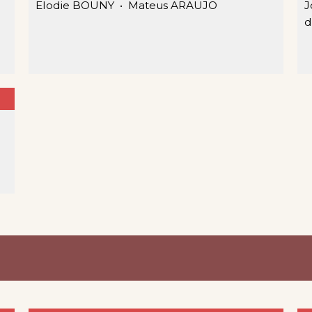
Elodie BOUNY •
Mateus ARAUJO
J
d