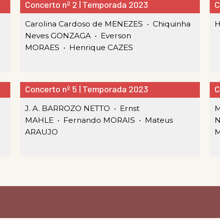
Concerto nº 2 | Temporada 2023
C
Carolina Cardoso de MENEZES •
Chiquinha
H
Neves GONZAGA •
Everson
MORAES •
Henrique CAZES
Concerto nº 5 | Temporada 2023
C
J. A. BARROZO NETTO •
Ernst
M
MAHLE •
Fernando MORAIS •
Mateus
ARAUJO