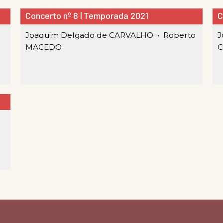
Concerto nº 8 | Temporada 2021
C
Joaquim Delgado de CARVALHO •
Roberto
J
MACEDO