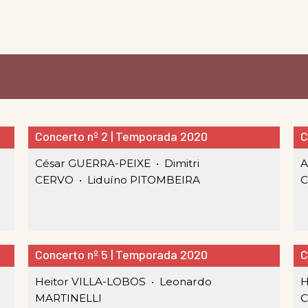
Concerto nº 2 | Temporada 2020
C
César GUERRA-PEIXE •
Dimitri
A
CERVO •
Liduíno PITOMBEIRA
C
Concerto nº 5 | Temporada 2020
C
Heitor VILLA-LOBOS •
Leonardo
H
MARTINELLI