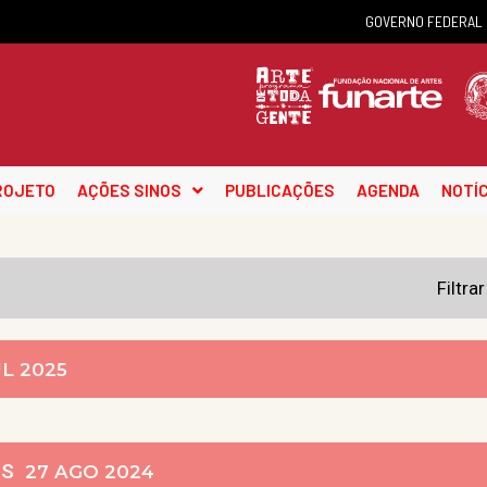
GOVERNO FEDERAL
ROJETO
AÇÕES SINOS
PUBLICAÇÕES
AGENDA
NOTÍC
Filtra
UL 2025
MS
27 AGO 2024