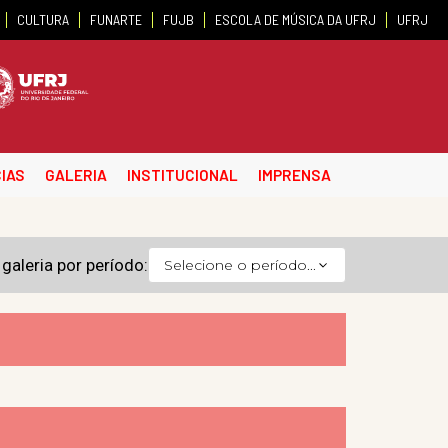
CULTURA
FUNARTE
FUJB
ESCOLA DE MÚSICA DA UFRJ
UFRJ
IAS
GALERIA
INSTITUCIONAL
IMPRENSA
r galeria por período:
Selecione o período...