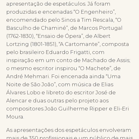
apresentação de espetáculos. Já foram
produzidas e encenadas “O Engenheiro”,
encomendado pelo Sinos a Tim Rescala, “O
Basculho de Chaminé”, de Marcos Portugal
(1762-1830), “Ensaio de Ópera”, de Albert
Lortzing (1801-1851), “A Cartomante”, composta
pelo brasileiro Eduardo Frigatti, com
inspiração em um conto de Machado de Assis;
o mesmo escritor inspirou “O Machete”, de
André Mehmari. Foi encenada ainda “Uma
Noite de São João”, com música de Elias
Álvares Lobo e libreto do escritor José de
Alencar e duas outras pelo projeto aos
compositores João Guilherme Ripper e Eli-Eri
Moura.
As apresentações dos espetáculos envolveram
mais de 350 profissionais e um público de mais