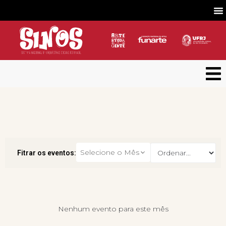
Selecione o Mês
Fitrar os eventos:
Nenhum evento para este mês