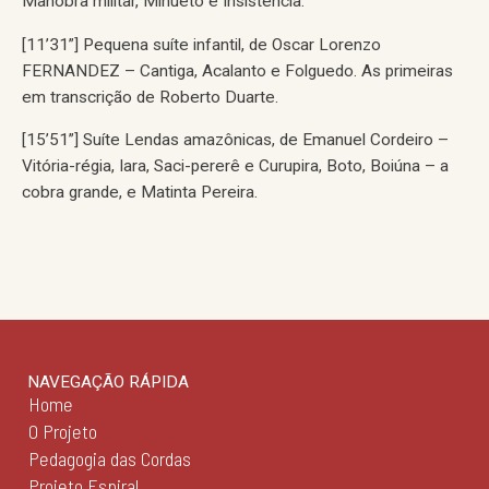
Manobra militar, Minueto e Insistência.
[11’31”] Pequena suíte infantil, de Oscar Lorenzo
FERNANDEZ – Cantiga, Acalanto e Folguedo. As primeiras
em transcrição de Roberto Duarte.
[15’51”] Suíte Lendas amazônicas, de Emanuel Cordeiro –
Vitória-régia, Iara, Saci-pererê e Curupira, Boto, Boiúna – a
cobra grande, e Matinta Pereira.
NAVEGAÇÃO RÁPIDA
Home
O Projeto
Pedagogia das Cordas
Projeto Espiral