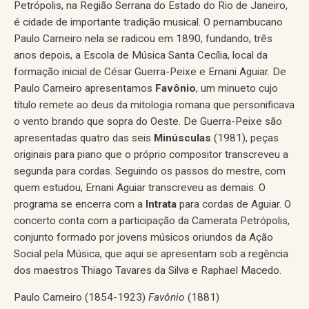
Petrópolis, na Região Serrana do Estado do Rio de Janeiro,
é cidade de importante tradição musical. O pernambucano
Paulo Carneiro nela se radicou em 1890, fundando, três
anos depois, a Escola de Música Santa Cecília, local da
formação inicial de César Guerra-Peixe e Ernani Aguiar. De
Paulo Carneiro apresentamos
Favônio
, um minueto cujo
título remete ao deus da mitologia romana que personificava
o vento brando que sopra do Oeste. De Guerra-Peixe são
apresentadas quatro das seis
Minúsculas
(1981), peças
originais para piano que o próprio compositor transcreveu a
segunda para cordas. Seguindo os passos do mestre, com
quem estudou, Ernani Aguiar transcreveu as demais. O
programa se encerra com a
Intrata
para cordas de Aguiar. O
concerto conta com a participação da Camerata Petrópolis,
conjunto formado por jovens músicos oriundos da Ação
Social pela Música, que aqui se apresentam sob a regência
dos maestros Thiago Tavares da Silva e Raphael Macedo.
Paulo Carneiro (1854-1923)
Favônio
(1881)