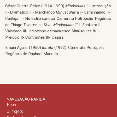
César Guerra-Peixe (1914-1993)
Minúsculas I
I- Introdução
II- Dramático III- Marchando
Minúsculas II
I- Caminhando II-
Cantiga III- No estilo carioca. Camerata Petrópolis. Regência
de Thiago Tavares da Silva.
Minúsculas III
I- Fanfarra II-
Valseado III- Indiozinho carnavalesco
Minúsculas IV
I-
Prelúdio II- Contrastes III- Caipira.
Ernani Aguiar (1950)
Intrata
(1992). Camerata Petrópolis.
Regência de Raphael Macedo.
NAVEGAÇÃO RÁPIDA
Home
O Projeto