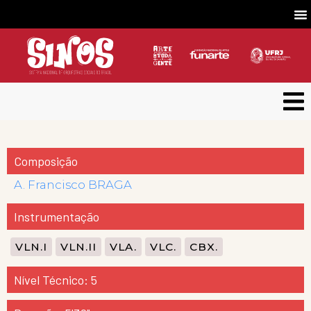
Composição
A. Francisco BRAGA
Instrumentação
VLN.I
VLN.II
VLA.
VLC.
CBX.
Nível Técnico: 5