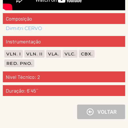
Composição
Dimitri CERVO
Instrumentação
VLN. I
VLN. II
VLA.
VLC.
CBX.
RED. PNO.
Nível Técnico: 2
Duração: 6`45``
VOLTAR