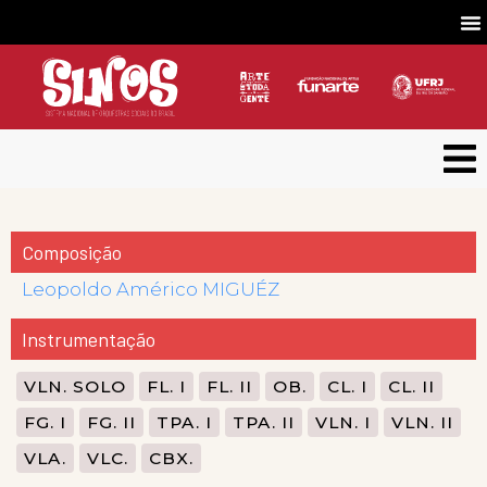
Composição
Leopoldo Américo MIGUÉZ
Instrumentação
VLN. SOLO
FL. I
FL. II
OB.
CL. I
CL. II
FG. I
FG. II
TPA. I
TPA. II
VLN. I
VLN. II
VLA.
VLC.
CBX.