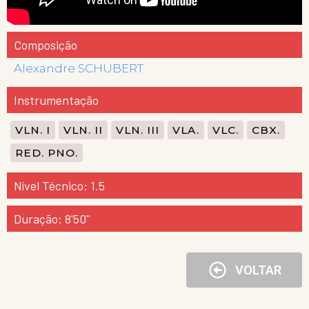
Composição
Alexandre SCHUBERT
Instrumentação
VLN. I
VLN. II
VLN. III
VLA.
VLC.
CBX.
RED. PNO.
Nível Técnico: 1.5
Duração: 8'50''
VOLTAR