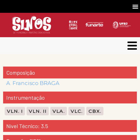
Composição
A. Francisco BRAGA
Instrumentação
VLN. I
VLN. II
VLA.
VLC.
CBX.
Nível Técnico: 3.5