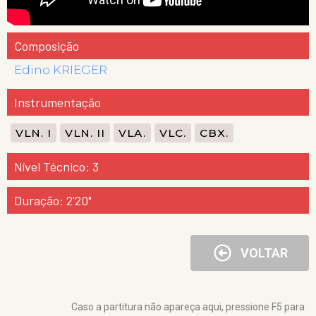
Composição
Edino KRIEGER
Instrumentação
VLN. I
VLN. II
VLA.
VLC.
CBX.
Nível Técnico: 3
Duração: 2'20"
VOLTAR
Caso a partitura não apareça aqui, pressione F5 para