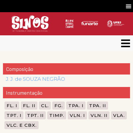
Composição
J. J. de SOUZA NEGRÃO
Instrumentação
FL. I
FL. II
CL.
FG.
TPA. I
TPA. II
TPT. I
TPT. II
TIMP.
VLN. I
VLN. II
VLA.
VLC. E CBX.