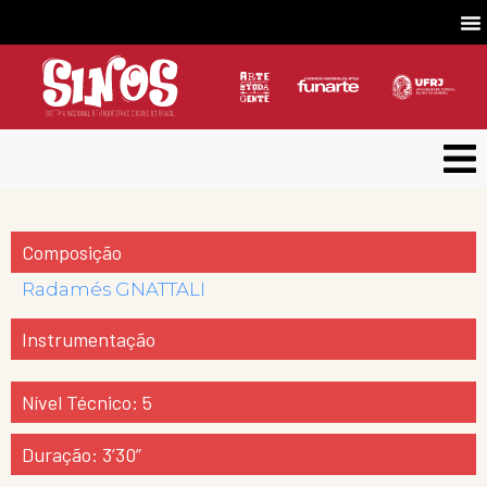
Composição
Radamés GNATTALI
Instrumentação
Nível Técnico: 5
Duração: 3’30”