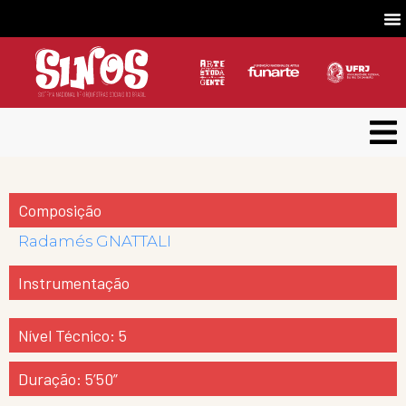
Composição
Radamés GNATTALI
Instrumentação
Nível Técnico: 5
Duração: 5’50”