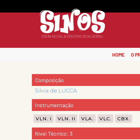
HOME
O P
Composição
Silvia de LUCCA
Instrumentação
VLN. I
VLN. II
VLA.
VLC.
CBX.
Nível Técnico: 3