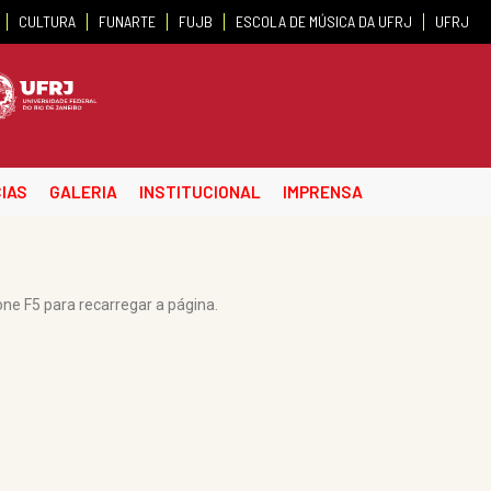
CULTURA
FUNARTE
FUJB
ESCOLA DE MÚSICA DA UFRJ
UFRJ
IAS
GALERIA
INSTITUCIONAL
IMPRENSA
one F5 para recarregar a página.