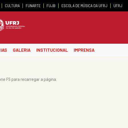
CULTURA
FUNARTE
FUJB
ESCOLA DE MÚSICA DA UFRJ
UFRJ
IAS
GALERIA
INSTITUCIONAL
IMPRENSA
one F5 para recarregar a página.