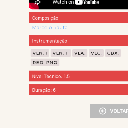
Composição
Marcelo Rauta
Instrumentação
VLN. I
VLN. II
VLA.
VLC.
CBX.
RED. PNO
Nível Técnico: 1.5
Duração: 6'
VOLTA