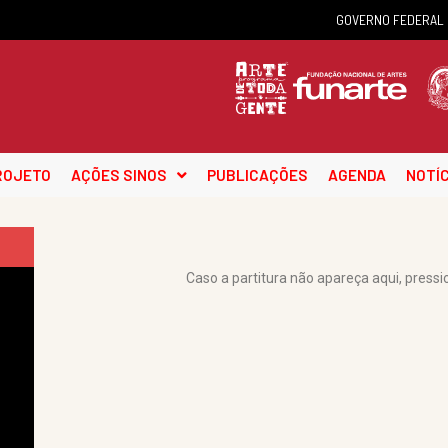
GOVERNO FEDERAL
ROJETO
AÇÕES SINOS
PUBLICAÇÕES
AGENDA
NOTÍC
Caso a partitura não apareça aqui, pressi