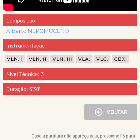
Composição
Alberto NEPOMUCENO
Instrumentação
VLN. I
VLN. II
VLN. III
VLA.
VLC.
CBX.
Nível Técnico: 3
Duração: 6'30"
VOLTAR
Caso a partitura não apareça aqui, pressione F5 para