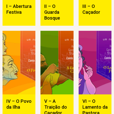
I – Abertura
II – O
III – O
Festiva
Guarda
Caçador
Bosque
IV – O Povo
V – A
VI – O
da Ilha
Traição do
Lamento da
Caçador
Pastora