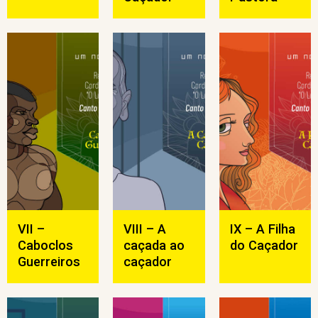
VII –
VIII – A
IX – A Filha
Caboclos
caçada ao
do Caçador
Guerreiros
caçador