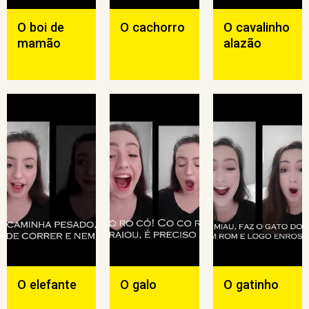
O boi de
O cachorro
O cavalinho
mamão
alazão
O elefante
O galo
O gatinho