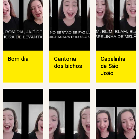
Bom dia
Cantoria
Capelinha
dos bichos
de São
João