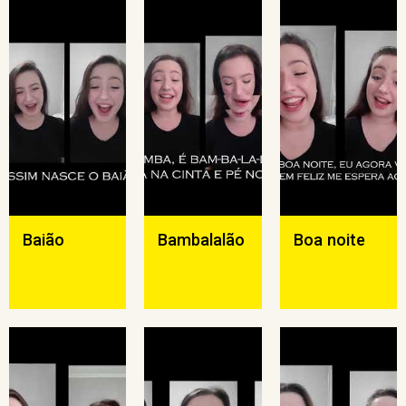
Baião
Bambalalão
Boa noite