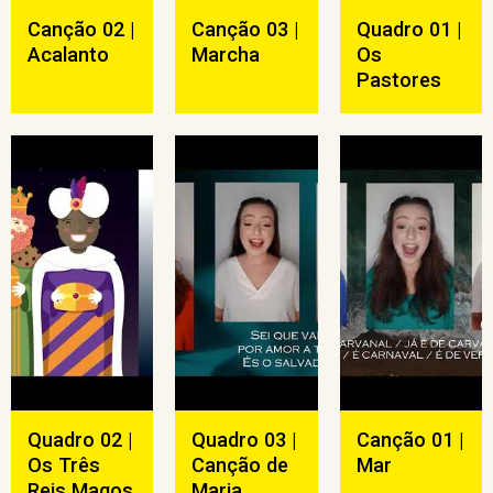
Canção 02 |
Canção 03 |
Quadro 01 |
Acalanto
Marcha
Os
Pastores
Quadro 02 |
Quadro 03 |
Canção 01 |
Os Três
Canção de
Mar
Reis Magos
Maria