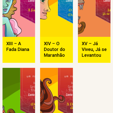
XIII – A
XIV – O
XV – Já
Fada Diana
Doutor do
Viveu, Já se
Maranhão
Levantou