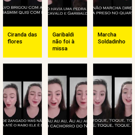
Ciranda das
Garibaldi
Marcha
flores
não foi à
Soldadinho
missa