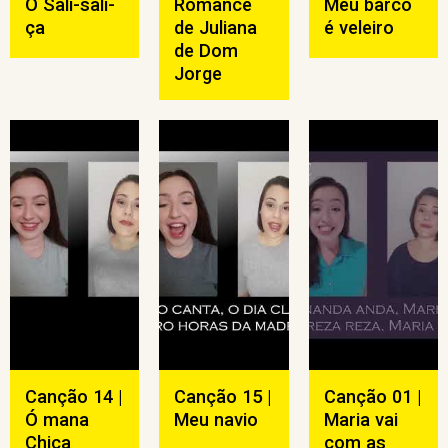
Ó Sali-sali-
Romance
Meu barco
ça
de Juliana
é veleiro
de Dom
Jorge
Canção 14 |
Canção 15 |
Canção 01 |
Ó mana
Meu navio
Maria vai
Chica
com as