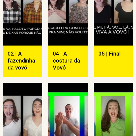
02 | A
04 | A
05 | Final
fazendinha
costura da
da vovó
Vovó