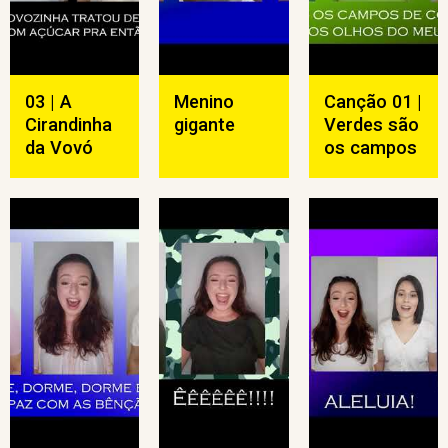
03 | A
Menino
Canção 01 |
Cirandinha
gigante
Verdes são
da Vovó
os campos