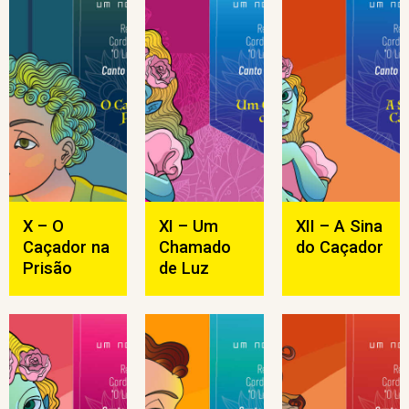
X – O
XI – Um
XII – A Sina
Caçador na
Chamado
do Caçador
Prisão
de Luz