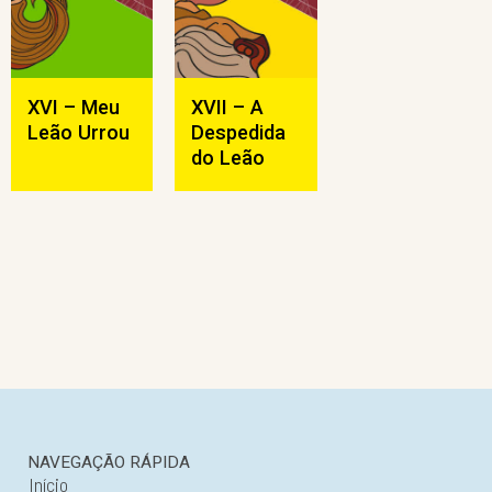
XVI – Meu
XVII – A
Leão Urrou
Despedida
do Leão
NAVEGAÇÃO RÁPIDA
Início