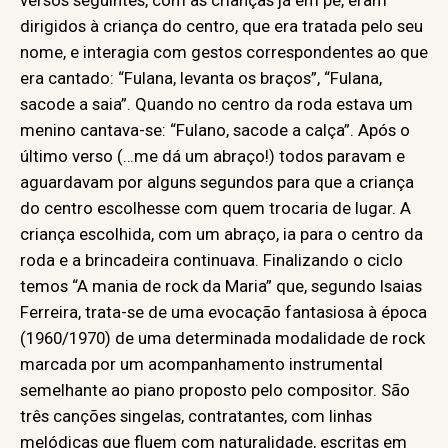
versos seguintes, com as crianças já em pé, eram
dirigidos à criança do centro, que era tratada pelo seu
nome, e interagia com gestos correspondentes ao que
era cantado: “Fulana, levanta os braços”, “Fulana,
sacode a saia”. Quando no centro da roda estava um
menino cantava-se: “Fulano, sacode a calça”. Após o
último verso (…me dá um abraço!) todos paravam e
aguardavam por alguns segundos para que a criança
do centro escolhesse com quem trocaria de lugar. A
criança escolhida, com um abraço, ia para o centro da
roda e a brincadeira continuava. Finalizando o ciclo
temos “A mania de rock da Maria” que, segundo Isaias
Ferreira, trata-se de uma evocação fantasiosa à época
(1960/1970) de uma determinada modalidade de rock
marcada por um acompanhamento instrumental
semelhante ao piano proposto pelo compositor. São
três canções singelas, contratantes, com linhas
melódicas que fluem com naturalidade, escritas em