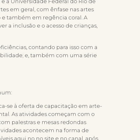
e a Universidade Federal do Rio de
rtes em geral, com ênfase nas artes
ão e também em regência coral. A
r a inclusão e o acesso de crianças,
iciências, contando para isso com a
ssibilidade; e, também com uma série
omum:
ca-se à oferta de capacitação em arte-
ntal. As atividades começam com o
 com palestras e mesas redondas
 atividades acontecem na forma de
veis aqui no no site e no canal, após