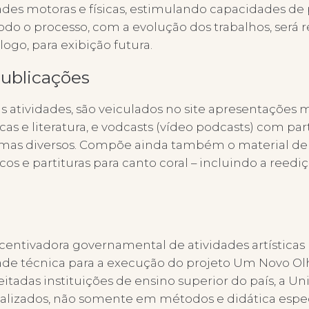
idades motoras e físicas, estimulando capacidades 
odo o processo, com a evolução dos trabalhos, será 
go, para exibição futura.
publicações
 atividades, são veiculados no site apresentações m
icas e literatura, e vodcasts (vídeo podcasts) com pa
emas diversos. Compõe ainda também o material de a
icos e partituras para canto coral – incluindo a reed
entivadora governamental de atividades artísticas n
de técnica para a execução do projeto Um Novo Ol
itadas instituições de ensino superior do país, a U
alizados, não somente em métodos e didática especí