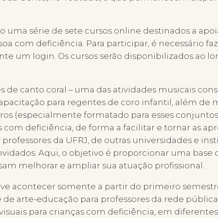
 uma série de sete cursos online destinados a apoi
soa com deficiência. Para participar, é necessário faz
ante um login. Os cursos serão disponibilizados ao 
s de canto coral – uma das atividades musicais con
 capacitação para regentes de coro infantil, além de m
eiros (especialmente formatado para esses conjunto
com deficiência, de forma a facilitar e tornar as ap
or professores da UFRJ, de outras universidades e in
onvidados. Aqui, o objetivo é proporcionar uma bas
sam melhorar e ampliar sua atuação profissional.
deve acontecer somente a partir do primeiro semestr
 e de arte-educação para professores da rede pública
suais para crianças com deficiência, em diferentes r