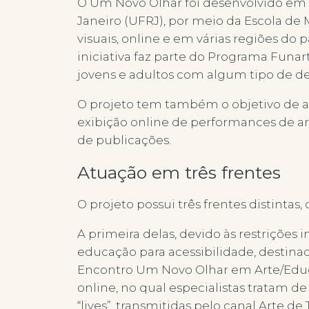
O Um Novo Olhar foi desenvolvido em p
Janeiro (UFRJ), por meio da Escola de M
visuais, online e em várias regiões d
iniciativa faz parte do Programa Funar
jovens e adultos com algum tipo de def
O projeto tem também o objetivo de am
exibição online de performances de art
de publicações.
Atuação em três frentes
O projeto possui três frentes distinta
A primeira delas, devido às restrições
educação para acessibilidade, destin
Encontro Um Novo Olhar em Arte/Educaç
online, no qual especialistas tratam d
“lives”, transmitidas pelo canal Arte 