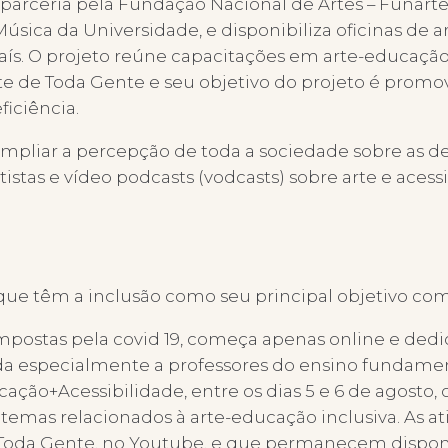
arceria pela Fundação Nacional de Artes – Funarte 
úsica da Universidade, e disponibiliza oficinas de a
o país. O projeto reúne capacitações em arte-educaç
te de Toda Gente e seu objetivo do projeto é promove
iciência.
pliar a percepção de toda a sociedade sobre as def
istas e vídeo podcasts (vodcasts) sobre arte e ace
s, que têm a inclusão como seu principal objetivo c
 impostas pela covid 19, começa apenas online e dedi
ada especialmente a professores do ensino fundame
ão+Acessibilidade, entre os dias 5 e 6 de agosto,
e temas relacionados à arte-educação inclusiva. As
de Toda Gente, no Youtube, e que permanecem disponí