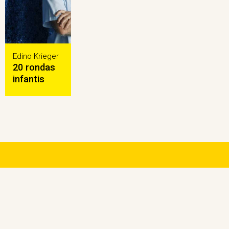
Edino Krieger
20 rondas
infantis
NAVEGAÇÃO RÁPIDA
Home
Acessibilifolia
Agenda