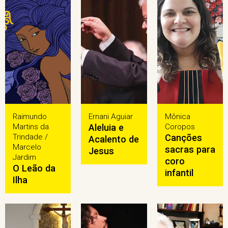
Raimundo
Ernani Aguiar
Mônica
Martins da
Aleluia e
Coropos
Trindade /
Canções
Acalento de
Marcelo
sacras para
Jesus
Jardim
coro
O Leão da
infantil
Ilha