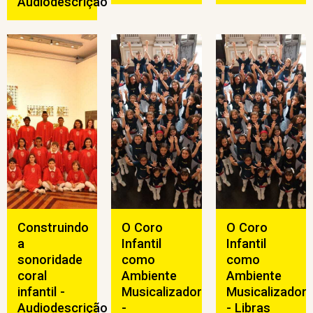
Audiodescrição
Construindo
O Coro
O Coro
a
Infantil
Infantil
sonoridade
como
como
coral
Ambiente
Ambiente
infantil -
Musicalizador
Musicalizador
Audiodescrição
-
- Libras