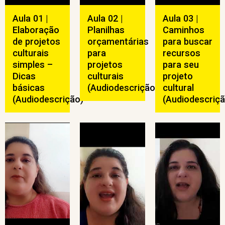
Aula 01 |
Aula 02 |
Aula 03 |
Elaboração
Planilhas
Caminhos
de projetos
orçamentárias
para buscar
culturais
para
recursos
simples –
projetos
para seu
Dicas
culturais
projeto
básicas
(Audiodescrição)
cultural
(Audiodescrição)
(Audiodescriçã