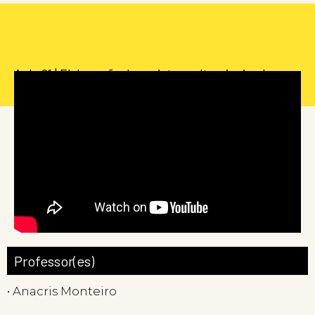
Aula 01 | Elaboração de projetos culturais simples –
Dicas básicas (Audiodescrição)
Professor(es)
• Anacris Monteiro