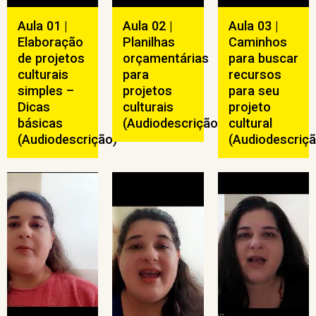
Aula 01 |
Aula 02 |
Aula 03 |
Elaboração
Planilhas
Caminhos
de projetos
orçamentárias
para buscar
culturais
para
recursos
simples –
projetos
para seu
Dicas
culturais
projeto
básicas
(Audiodescrição)
cultural
(Audiodescrição)
(Audiodescriçã