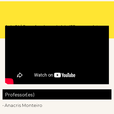
Aula 04 | Como funciona a Lei do ISS para projetos
culturais? (Audiodescrição)
Professor(es)
• Anacris Monteiro