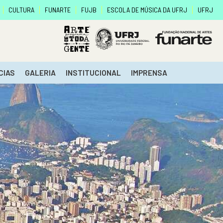
CULTURA
FUNARTE
FUJB
ESCOLA DE MÚSICA DA UFRJ
UFRJ
CIAS
GALERIA
INSTITUCIONAL
IMPRENSA