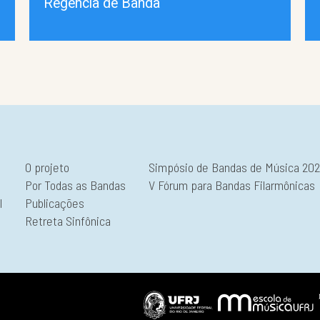
Regência de Banda
O projeto
Simpósio de Bandas de Música 20
Por Todas as Bandas
V Fórum para Bandas Filarmônicas
l
Publicações
Retreta Sinfônica