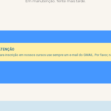
Em manutenção. Tente mais tarde.
ATENÇÃO
ara inscrição em nossos cursos use sempre um e-mail do GMAIL. Por favor, nã