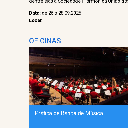
dentre elas a Sociedade Filarmônica União dos
Data:
de 26 a 28.09.2025
Loca
l:
OFICINAS
Prática de Banda de Música