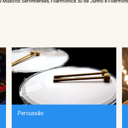
 Músicos Serrinhenses, Filarmônica 30 de Junho e Filarmôni
Percussão