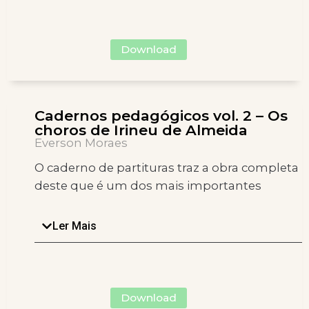
Download
Cadernos pedagógicos vol. 2 – Os
choros de Irineu de Almeida
Everson Moraes
O caderno de partituras traz a obra completa
deste que é um dos mais importantes
nomes do choro no Rio de Janeiro e no Brasil.
Boa parte de sua obra é desconhecida e
Ler Mais
alguns de seus manuscritos, sobreviventes
ao tempo, só puderam ser encontrados por
pesquisa em cadernos de partituras de
antigos chorões. Tais anotações foram
Download