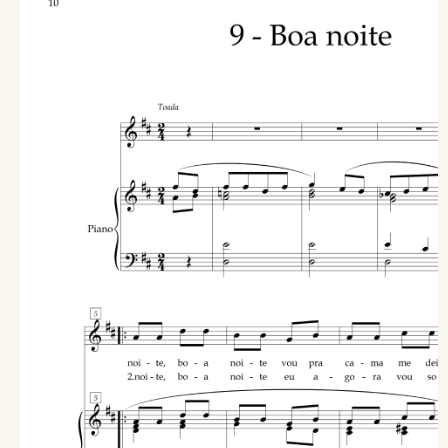
Caso a partitura não apareça aqui, pressione F5 para
recarregar a página.