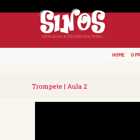
HOME
O P
Trompete | Aula 2