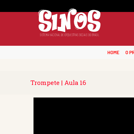
HOME
O P
Trompete | Aula 16