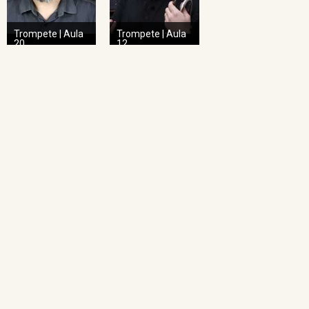
Trompete | Aula
Trompete | Aula
20
12
NAVEGAÇÃO RÁPIDA
Home
O Projeto
Pedagogia das Cordas
Projeto Espiral
Academia de Regência
Academia de Regência da UFMG
Academia de Ópera
Concertos Sinos
Repertório Sinos