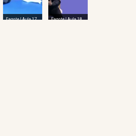
Fagote | Aula 17
Fagote | Aula 18
NAVEGAÇÃO RÁPIDA
Home
O Projeto
Pedagogia das Cordas
Projeto Espiral
Academia de Regência
Academia de Regência da UFMG
Academia de Ópera
Concertos Sinos
Repertório Sinos