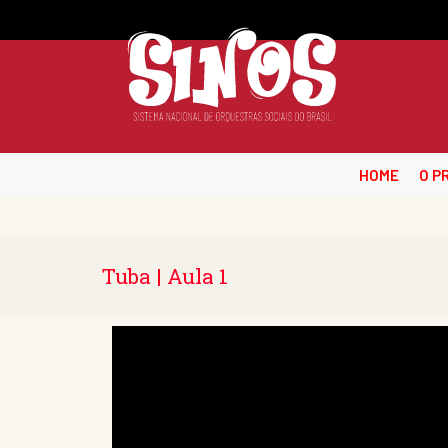
HOME
O P
Tuba | Aula 1