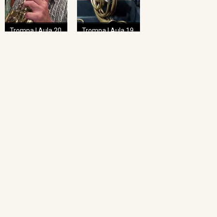
Trompa | Aula 20
Trompa | Aula 19
NAVEGAÇÃO RÁPIDA
Home
O Projeto
Pedagogia das Cordas
Projeto Espiral
Academia de Regência
Academia de Regência da UFMG
Academia de Ópera
Concertos Sinos
Repertório Sinos