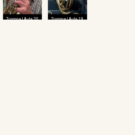
Trompa | Aula 20
Trompa | Aula 19
NAVEGAÇÃO RÁPIDA
Home
O Projeto
Pedagogia das Cordas
Projeto Espiral
Academia de Regência
Academia de Regência da UFMG
Academia de Ópera
Concertos Sinos
Repertório Sinos