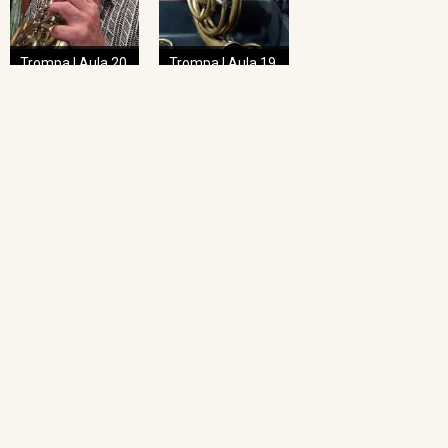
Trompa | Aula 20
Trompa | Aula 19
NAVEGAÇÃO RÁPIDA
Home
O Projeto
Pedagogia das Cordas
Projeto Espiral
Academia de Regência
Academia de Regência da UFMG
Academia de Ópera
Concertos Sinos
Repertório Sinos