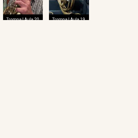
Trompa | Aula 20
Trompa | Aula 19
NAVEGAÇÃO RÁPIDA
Home
O Projeto
Pedagogia das Cordas
Projeto Espiral
Academia de Regência
Academia de Regência da UFMG
Academia de Ópera
Concertos Sinos
Repertório Sinos