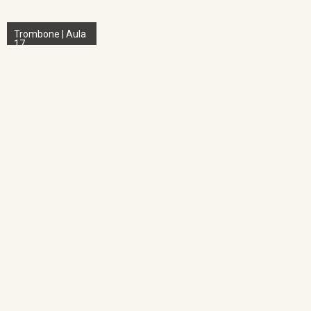
Trombone | Aula
17
NAVEGAÇÃO RÁPIDA
Home
O Projeto
Pedagogia das Cordas
Projeto Espiral
Academia de Regência
Academia de Regência da UFMG
Academia de Ópera
Concertos Sinos
Repertório Sinos