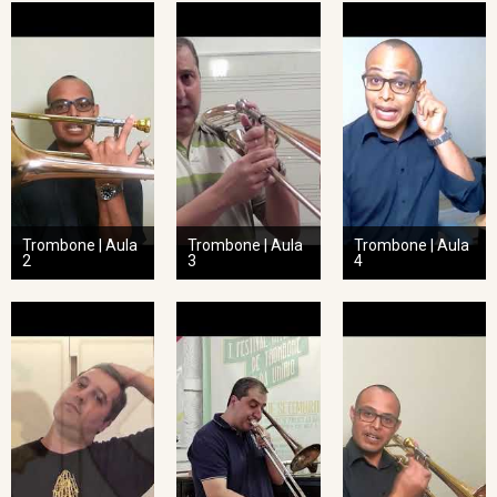
Trombone | Aula
Trombone | Aula
Trombone | Aula
2
3
4