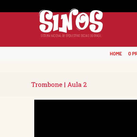
HOME
O P
Trombone | Aula 2