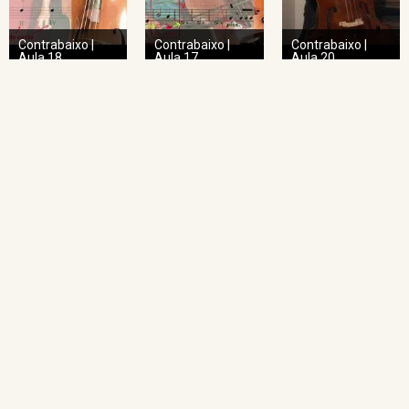
Contrabaixo |
Contrabaixo |
Contrabaixo |
Aula 18
Aula 17
Aula 20
NAVEGAÇÃO RÁPIDA
Home
O Projeto
Pedagogia das Cordas
Projeto Espiral
Academia de Regência
Academia de Regência da UFMG
Academia de Ópera
Concertos Sinos
Repertório Sinos