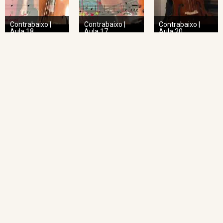
Contrabaixo |
Contrabaixo |
Contrabaixo |
Aula 18
Aula 17
Aula 20
NAVEGAÇÃO RÁPIDA
Home
O Projeto
Pedagogia das Cordas
Projeto Espiral
Academia de Regência
Academia de Regência da UFMG
Academia de Ópera
Concertos Sinos
Repertório Sinos