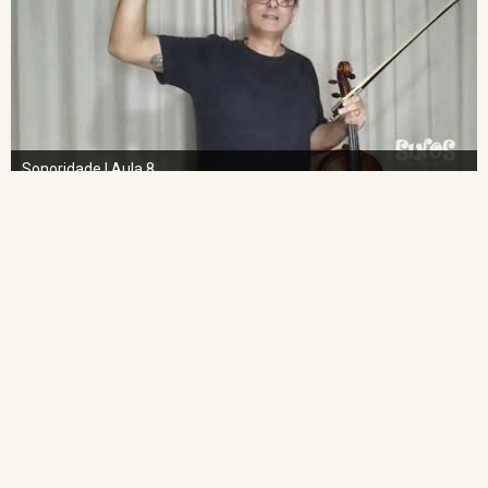
Sonoridade | Aula 8
NAVEGAÇÃO RÁPIDA
Home
O Projeto
Pedagogia das Cordas
Projeto Espiral
Academia de Regência