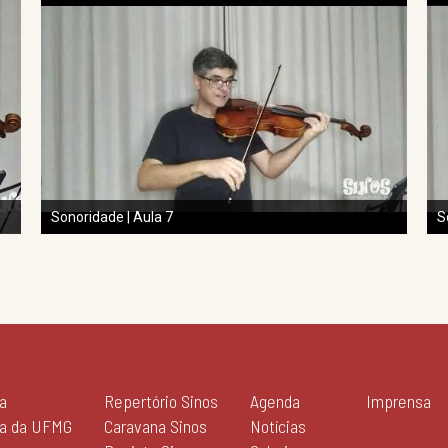
Sonoridade | Aula 7
S
a
Repertório Sinos
Agenda
Imprensa
ia da UFMG
Caravana Sinos
Notícias