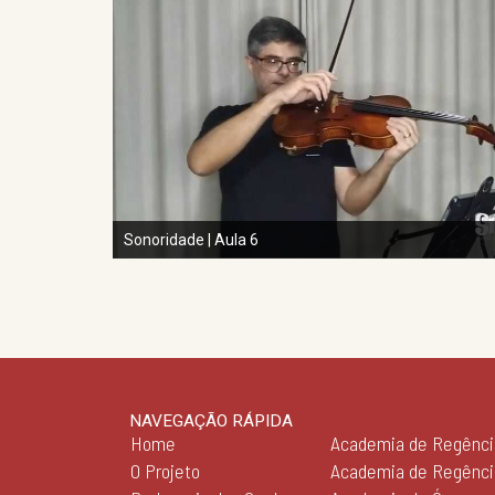
Sonoridade | Aula 6
NAVEGAÇÃO RÁPIDA
Home
Academia de Regênci
O Projeto
Academia de Regênc