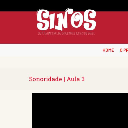
HOME
O P
Sonoridade | Aula 3