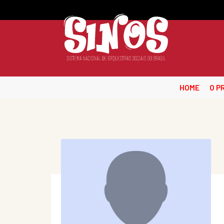
HOME
O P