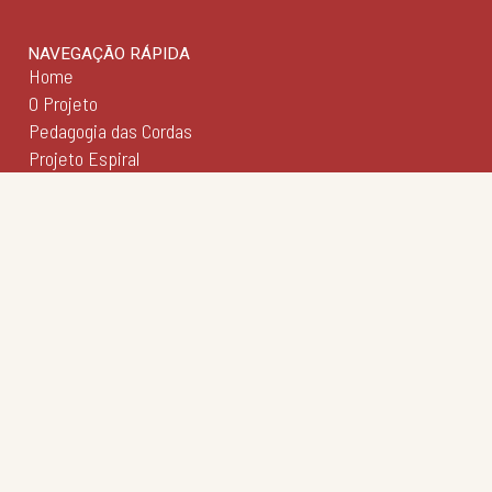
NAVEGAÇÃO RÁPIDA
Home
O Projeto
Pedagogia das Cordas
Projeto Espiral
Academia de Regência
Academia de Regência da UFMG
Academia de Ópera
Concertos Sinos
Repertório Sinos
Caravana Sinos
Revista Sinos
Fimuca
Agenda
Notícias
Galeria
Institucional