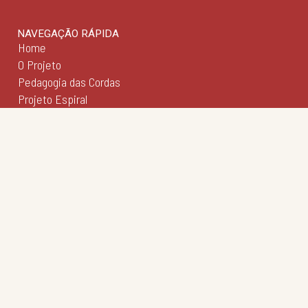
NAVEGAÇÃO RÁPIDA
Home
O Projeto
Pedagogia das Cordas
Projeto Espiral
Academia de Regência
Academia de Regência da UFMG
Academia de Ópera
Concertos Sinos
Repertório Sinos
Caravana Sinos
Revista Sinos
Fimuca
Agenda
Notícias
Galeria
Institucional